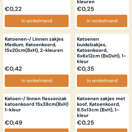
kleuren
Prijs: 0,22
Prijs: 0,25
€0,22
€0,25
In winkelmand
In winkelmand
Katoenen-/ Linnen zakjes
Katoenen
Medium, Katoenkoord,
buidelzakjes,
15x20cm(BxH), 2-kleuren
Katoenkoord,
6x6x12cm (BxDxH), 1-
kleur
Prijs: 0,42
Prijs: 0,35
€0,42
€0,35
In winkelmand
In winkelmand
Katoen-/ linnen flessenzak
Katoenen zakjes met
katoenkoord 15x38cm(BxH)
koof, Katoenkoord,
1-kleur
8.5x13cm (BxH), 1-
kleur
Prijs: 0,49
Prijs: 0,25
€0,49
€0,25