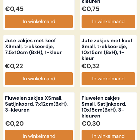
kleuren
Prijs: 0,45
Prijs: 0,75
€0,45
€0,75
In winkelmand
In winkelmand
Jute zakjes met koof
Jute zakjes met koof
XSmall, trekkoordje,
Small, trekkoordje,
7.5x10cm (BxH), 1-kleur
10x15cm (BxH), 1-
kleur
Prijs: 0,22
Prijs: 0,32
€0,22
€0,32
In winkelmand
In winkelmand
Fluwelen zakjes XSmall,
Fluwelen zakjes
Satijnkoord, 7x12cm(BxH),
Small, Satijnkoord,
3-kleuren
10x15cm(BxH), 3-
kleuren
Prijs: 0,20
Prijs: 0,30
€0,20
€0,30
In winkelmand
In winkelmand