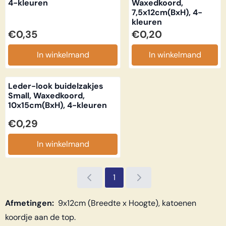
4-kleuren
Waxedkoord,
7,5x12cm(BxH), 4-
kleuren
Prijs: 0,35
Prijs: 0,20
€0,35
€0,20
In winkelmand
In winkelmand
Leder-look buidelzakjes
Small, Waxedkoord,
10x15cm(BxH), 4-kleuren
Prijs: 0,29
€0,29
In winkelmand
1
Afmetingen:
9x12cm (Breedte x Hoogte), katoenen
koordje aan de top.