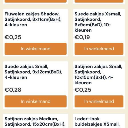
Fluwelen zakjes Shadow,
Suede zakjes Xsmall,
Satijnkoord, 8x11cm(BxH),
Satijnkoord,
4-kleuren
6x9cm(BxD), 10-
kleuren
Prijs: 0,25
Prijs: 0,19
€0,25
€0,19
In winkelmand
In winkelmand
Suede zakjes Small,
Satijnen zakjes Small,
Satijnkoord, 9x12cm(BxD),
Satijnkoord,
4-kleuren
10x15cm(BxH), 4-
kleuren
Prijs: 0,28
Prijs: 0,25
€0,28
€0,25
In winkelmand
In winkelmand
Satijnen zakjes Medium,
Leder-look
Satijnkoord, 15x20cm(BxH),
buidelzakjes XSmall,