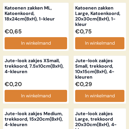
Katoenen zakken ML,
Katoenen zakken
Katoenkoord,
Large, Katoenkoord,
18x24cm(BxH), 1-kleur
20x30cm(BxH), 1-
kleur
Prijs: 0,65
Prijs: 0,75
€0,65
€0,75
In winkelmand
In winkelmand
Jute-look zakjes XSmall,
Jute-look zakjes
trekkoord, 7.5x10cm(BxH),
Small, trekkoord,
4-kleuren
10x15cm(BxH), 4-
kleuren
Prijs: 0,20
Prijs: 0,29
€0,20
€0,29
In winkelmand
In winkelmand
Jute-look zakjes Medium,
Jute-look zakjes
trekkoord, 15x20cm(BxH),
Large, trekkoord
4-kleuren
20x30cm(BxH), 4-