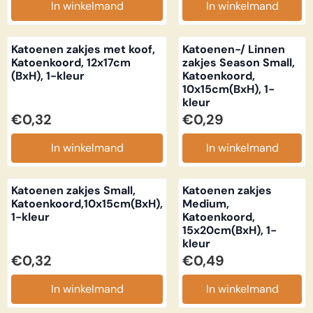
In winkelmand
In winkelmand
Katoenen zakjes met koof,
Katoenen-/ Linnen
Katoenkoord, 12x17cm
zakjes Season Small,
(BxH), 1-kleur
Katoenkoord,
10x15cm(BxH), 1-
kleur
Prijs: 0,32
Prijs: 0,29
€0,32
€0,29
In winkelmand
In winkelmand
Katoenen zakjes Small,
Katoenen zakjes
Katoenkoord,10x15cm(BxH),
Medium,
1-kleur
Katoenkoord,
15x20cm(BxH), 1-
kleur
Prijs: 0,32
Prijs: 0,49
€0,32
€0,49
In winkelmand
In winkelmand