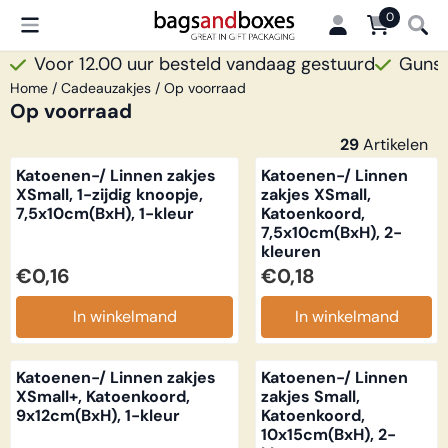
Cookievoorkeuren zijn beschikbaar. Kies instellingen of sta all
0
Voor 12.00 uur besteld vandaag gestuurd
Gunsti
Home
/
Cadeauzakjes
/
Op voorraad
Op voorraad
29
Artikelen
Katoenen-/ Linnen zakjes
Katoenen-/ Linnen
XSmall, 1-zijdig knoopje,
zakjes XSmall,
7,5x10cm(BxH), 1-kleur
Katoenkoord,
7,5x10cm(BxH), 2-
kleuren
Prijs: 0,16
Prijs: 0,18
€0,16
€0,18
In winkelmand
In winkelmand
Katoenen-/ Linnen zakjes
Katoenen-/ Linnen
XSmall+, Katoenkoord,
zakjes Small,
9x12cm(BxH), 1-kleur
Katoenkoord,
10x15cm(BxH), 2-