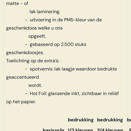
matte - of
lak laminering.
- uitvoering in de PMS-kleur van de
geschenkdoos welke u ons
opgeeft.
- gebaseerd op 2.500 stuks
geschenkdoosjes.
Toelichting op de extra’s:
- spotvernis: lak laagje waardoor bedrukte
geaccentueerd
wordt.
- Hot Foil: glanzende inkt, zichtbaar in reliëf
op het papier.
bedrukking
bedrukking
b
basisprijs
1/2 kleuren
3/4 kleuren
F