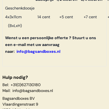
Geschenkdoosje
4x3x11cm
14 cent
+5 cent
+7 cent
+
(BxLxH)
Wenst u een persoonlijke offerte ? Stuurt u ons
een e-mail met uw aanvraag
naar:
info@bagsandboxes.nl
Hulp nodig?
Bel: +31(0)627130180
Mail:
info@bagsandboxes.nl
Bagsandboxes BV
Vlaardingenstraat 9