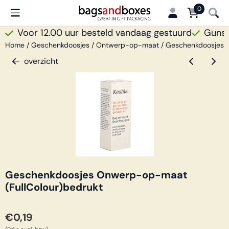
Cookievoorkeuren zijn beschikbaar. Kies instellingen of sta all
0
Voor 12.00 uur besteld vandaag gestuurd
Gunsti
Home
/
Geschenkdoosjes
/
Ontwerp-op-maat
/
Geschenkdoosjes O
overzicht
Geschenkdoosjes Onwerp-op-maat
(FullColour)bedrukt
€
0,19