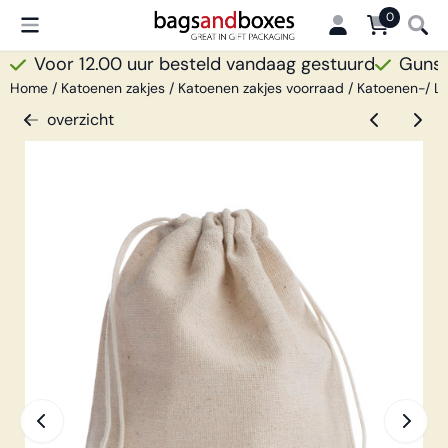
Cookievoorkeuren zijn beschikbaar. Kies instellingen of sta all
0
Voor 12.00 uur besteld vandaag gestuurd
Gunsti
Home
/
Katoenen zakjes
/
Katoenen zakjes voorraad
/
Katoenen-/ Li
overzicht