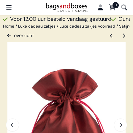
Cookievoorkeuren zijn beschikbaar. Kies instellingen of sta all
0
Voor 12.00 uur besteld vandaag gestuurd
Gunsti
Home
/
Luxe cadeau zakjes
/
Luxe cadeau zakjes voorraad
/
Satijne
overzicht