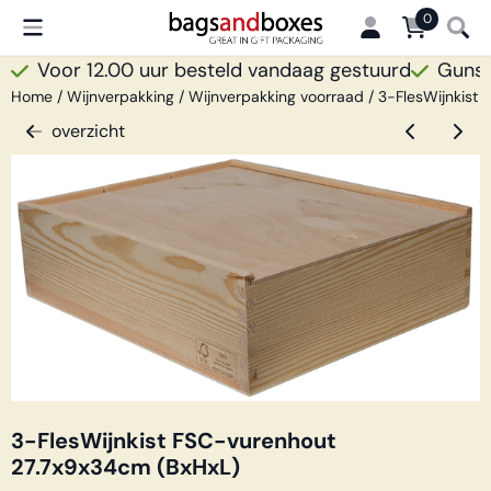
Cookievoorkeuren zijn beschikbaar. Kies instellingen of sta all
0
Voor 12.00 uur besteld vandaag gestuurd
Gunsti
Home
/
Wijnverpakking
/
Wijnverpakking voorraad
/
3-FlesWijnkist
overzicht
3-FlesWijnkist FSC-vurenhout
27.7x9x34cm (BxHxL)